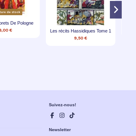
erla Davidson ? ou le
Contes et récits des juifs
 de la poupée russe
d'Algérie
20,00 €
22,00 €
Suivez-nous!
Newsletter