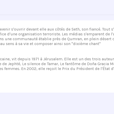
t avenir s'ouvrir devant elle aux côtés de Seth, son fiancé. Tou
ce d'une organisation terroriste. Les médias s'emparent de l'af
 dans une communauté établie près de Qumran, en plein désert 
eau sens à sa vie et composer ainsi son "dixième chant"
aine, vit depuis 1971 à Jérusalem. Elle est un des trois auteur
ille de Jephté, Le silence de Tamar, Le fantôme de Doña Gracia 
 femmes. En 2002, elle reçoit le Prix du Président de l'État d'I