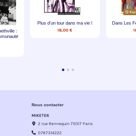
 six jours
La maison du Pacha
Qui est P
mystère
 €
19,00 €
Nous contacter
MIKETER
2 rue Rennequin 75017 Paris
0767314222