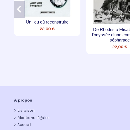
Destins de "la banalité du mal"
22,50 €
ome 1
La guerre des
19,00
À propos
Livraison
Mentions légales
Accueil