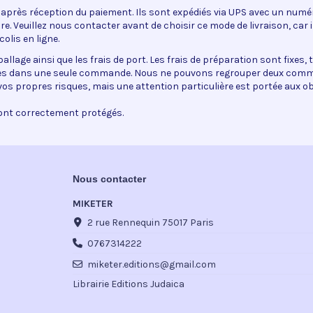
 après réception du paiement. Ils sont expédiés via UPS avec un numéro
. Veuillez nous contacter avant de choisir ce mode de livraison, car i
olis en ligne.
allage ainsi que les frais de port. Les frais de préparation sont fixes, 
les dans une seule commande. Nous ne pouvons regrouper deux comma
 vos propres risques, mais une attention particulière est portée aux obj
sont correctement protégés.
Nous contacter
MIKETER
2 rue Rennequin 75017 Paris
0767314222
miketer.editions@gmail.com
Librairie Editions Judaica