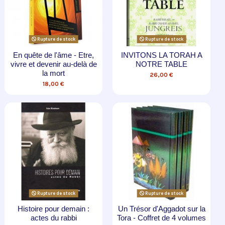
Rupture de stock
Rupture de stock
En quête de l'âme - Etre,
INVITONS LA TORAH A
vivre et devenir au-delà de
NOTRE TABLE
la mort
26,00 €
18,00 €
Rupture de stock
Rupture de stock
Histoire pour demain :
Un Trésor d'Aggadot sur la
actes du rabbi
Tora - Coffret de 4 volumes