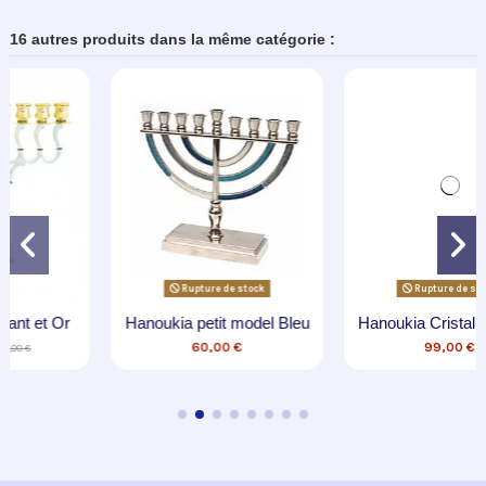
16 autres produits dans la même catégorie :
Rupture de stock
Bleu
Hanoukia Cristal V Habad
Hanoukia Géante en méta
dorée
99,00 €
2 980,00 €