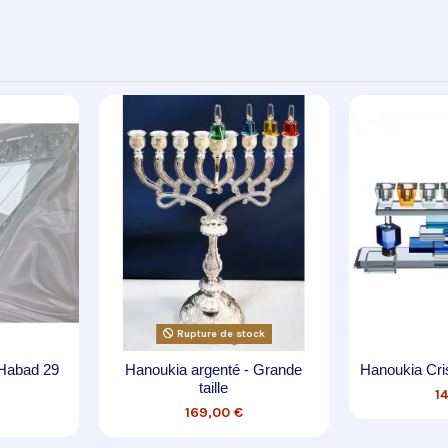
Rupture de stock
Hanoukia en verre miroir et
Hanoukia Magen David Acier
argent
60,00 €
70,00 €