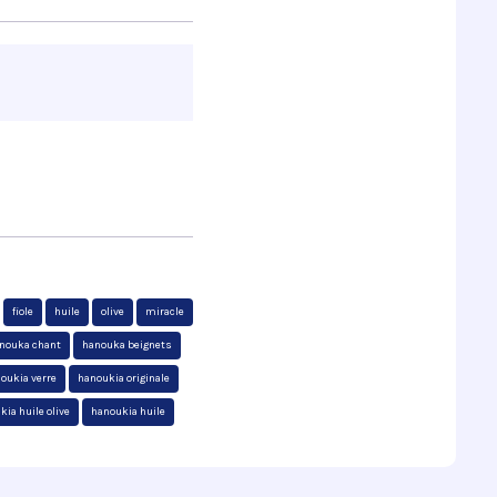
fiole
huile
olive
miracle
nouka chant
hanouka beignets
oukia verre
hanoukia originale
kia huile olive
hanoukia huile