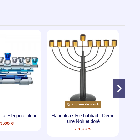
Rupture de stock
Hanoukia Géante en métal
Hanoukia Demi lune M
dorée
David
3 100,00 €
78,00 €