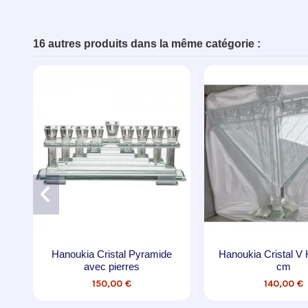
16 autres produits dans la même catégorie :
Rupture de stock
ristal Elegante bleue
Hanoukia style habbad - Demi-
lune Noir et doré
149,00 €
29,00 €