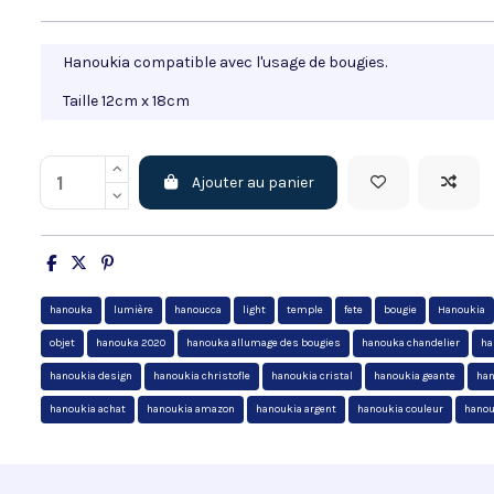
Hanoukia compatible avec l'usage de bougies.
Taille 12cm x 18cm
Ajouter au panier
hanouka
lumière
hanoucca
light
temple
fete
bougie
Hanoukia
objet
hanouka 2020
hanouka allumage des bougies
hanouka chandelier
ha
hanoukia design
hanoukia christofle
hanoukia cristal
hanoukia geante
han
hanoukia achat
hanoukia amazon
hanoukia argent
hanoukia couleur
hanou