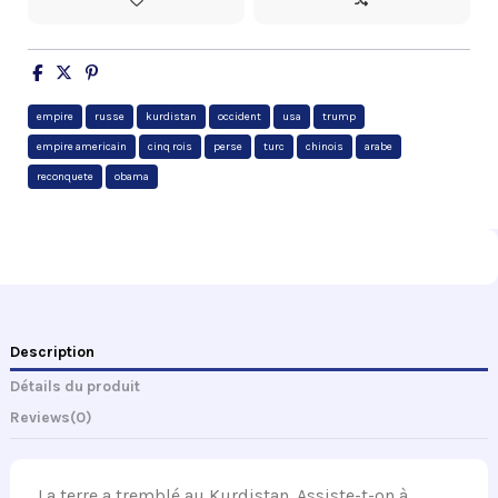
empire
russe
kurdistan
occident
usa
trump
empire americain
cinq rois
perse
turc
chinois
arabe
reconquete
obama
Description
Détails du produit
Reviews
(0)
La terre a tremblé au Kurdistan. Assiste-t-on à