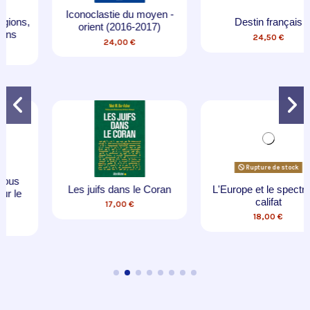
-
Destin français
Les habits neufs de
l'antisémitisme. Anatomie
24,50 €
d'une angoisse
18,00 €
Rupture de stock
L'Europe et le spectre du
Un amour radical -
califat
Croyance et identité
18,00 €
19,90 €