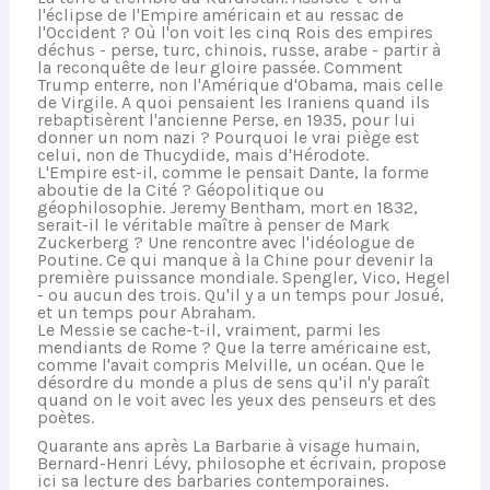
l'éclipse de l'Empire américain et au ressac de
l'Occident ? Où l'on voit les cinq Rois des empires
déchus - perse, turc, chinois, russe, arabe - partir à
la reconquête de leur gloire passée. Comment
Trump enterre, non l'Amérique d'Obama, mais celle
de Virgile. A quoi pensaient les Iraniens quand ils
rebaptisèrent l'ancienne Perse, en 1935, pour lui
donner un nom nazi ? Pourquoi le vrai piège est
celui, non de Thucydide, mais d'Hérodote.
L'Empire est-il, comme le pensait Dante, la forme
aboutie de la Cité ? Géopolitique ou
géophilosophie. Jeremy Bentham, mort en 1832,
serait-il le véritable maître à penser de Mark
Zuckerberg ? Une rencontre avec l'idéologue de
Poutine. Ce qui manque à la Chine pour devenir la
première puissance mondiale. Spengler, Vico, Hegel
- ou aucun des trois. Qu'il y a un temps pour Josué,
et un temps pour Abraham.
Le Messie se cache-t-il, vraiment, parmi les
mendiants de Rome ? Que la terre américaine est,
comme l'avait compris Melville, un océan. Que le
désordre du monde a plus de sens qu'il n'y paraît
quand on le voit avec les yeux des penseurs et des
poètes.
Quarante ans après La Barbarie à visage humain,
Bernard-Henri Lévy, philosophe et écrivain, propose
ici sa lecture des barbaries contemporaines.