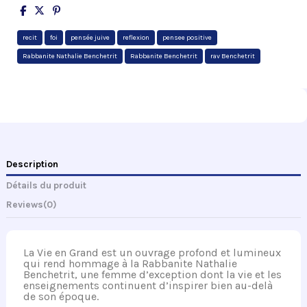
recit
foi
pensée juive
reflexion
pensee positive
Rabbanite Nathalie Benchetrit
Rabbanite Benchetrit
rav Benchetrit
Description
Détails du produit
Reviews
(0)
La Vie en Grand est un ouvrage profond et lumineux
qui rend hommage à la Rabbanite Nathalie
Benchetrit, une femme d’exception dont la vie et les
enseignements continuent d’inspirer bien au-delà
de son époque.