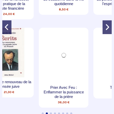
l'esprit du judaïsme
8,50 €
37,50 €
Prier Avec Feu :
Téchouva
Enflammer la puissance
19,90 €
de la prière
36,00 €