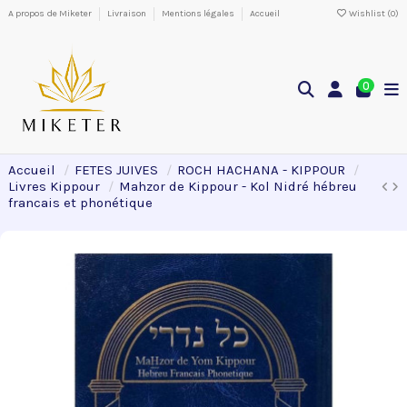
A propos de Miketer
Livraison
Mentions légales
Accueil
Wishlist (
0
)
0
Accueil
FETES JUIVES
ROCH HACHANA - KIPPOUR
Livres Kippour
Mahzor de Kippour - Kol Nidré hébreu
francais et phonétique