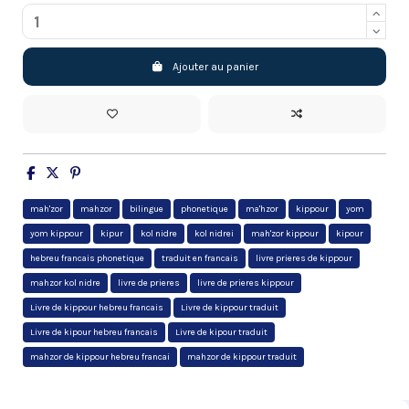
Ajouter au panier
mah'zor
mahzor
bilingue
phonetique
ma'hzor
kippour
yom
yom kippour
kipur
kol nidre
kol nidrei
mah'zor kippour
kipour
hebreu francais phonetique
traduit en francais
livre prieres de kippour
mahzor kol nidre
livre de prieres
livre de prieres kippour
Livre de kippour hebreu francais
Livre de kippour traduit
Livre de kipour hebreu francais
Livre de kipour traduit
mahzor de kippour hebreu francai
mahzor de kippour traduit