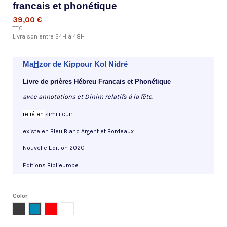
francais et phonétique
39,00 €
TTC
Livraison entre 24H à 48H
Ma
H
zor de Kippour Kol Nidré
Livre de
prières
Hébreu Francais et Phonétique
avec annotations et Dinim relatifs
à
la fête.
reli
é en
simili cuir
existe en Bleu Blanc Argent et Bordeaux
Nouvelle Edition 2020
Editions Biblieurope
Color
Metal
Blue
Red
Blanc