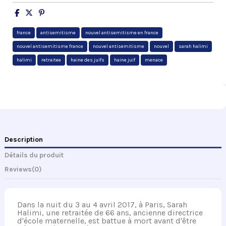
france
antisemitisme
nouvel antisemitisme en france
nouvel antisemitisme france
nouvel antisemitisme
nouvel
sarah halimi
halimi
retraitee
haine des juifs
haine juif
menace
Description
Détails du produit
Reviews
(0)
Dans la nuit du 3 au 4 avril 2017, à Paris, Sarah
Halimi, une retraitée de 66 ans, ancienne directrice
d'école maternelle, est battue à mort avant d'être