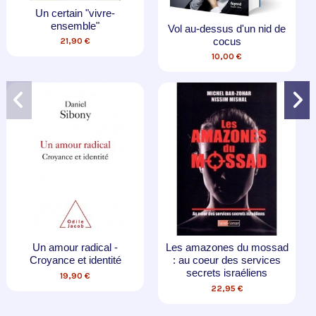
Vol au-dessus d'un nid de
Les juifs dans le Coran
cocus
17,00 €
10,00 €
Les amazones du mossad
Aveuglements - Religions,
: au coeur des services
guerres, civilisations
secrets israéliens
22,90 €
22,95 €