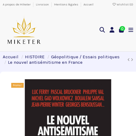
A propos de Miketer
Livraison
Mentions légales
Accueil
Wishlist (
0
)
0
Accueil
HISTOIRE
Géopolitique / Essais politiques
Le nouvel antisémitisme en France
Promo !