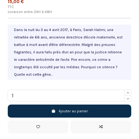
15,00 €
TTC
Livraison entre 24H à 48H
Dans la nuit du 3 au 4 avril 2017, à Paris, Sarah Halimi, une
retraitée de 66 ans, ancienne directrice d'école maternelle, est
battue à mort avant d'être défenestrée. Malgré des preuves
flagrantes, il aura fallu près d'un an pour que la justice retienne
le caractère antisémite de l'acte. Pire encore, ce crime a
longtemps été occulté par les médias. Pourquoi ce silence ?
Quelle est cette gêne...
Ajouter au panier