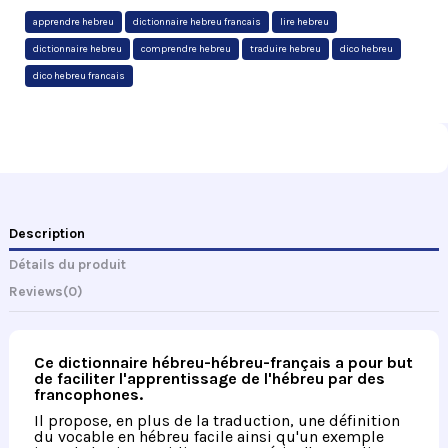
apprendre hebreu
dictionnaire hebreu francais
lire hebreu
dictionnaire hebreu
comprendre hebreu
traduire hebreu
dico hebreu
dico hebreu francais
Description
Détails du produit
Reviews
(0)
Ce dictionnaire hébreu-hébreu-français a pour but
de faciliter l'apprentissage de l'hébreu par des
francophones.
Il propose, en plus de la traduction, une définition
du vocable en hébreu facile ainsi qu'un exemple