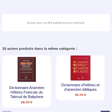
Aucun avis n'a été publié pour le moment.
16 autres produits dans la même catégorie :
Dictionnaire d'hébreu et
aire Araméen
La Méthode 
d'araméen bibliques
Francais du
Série c
45,00 €
de Babylone
69,0
8,00 €