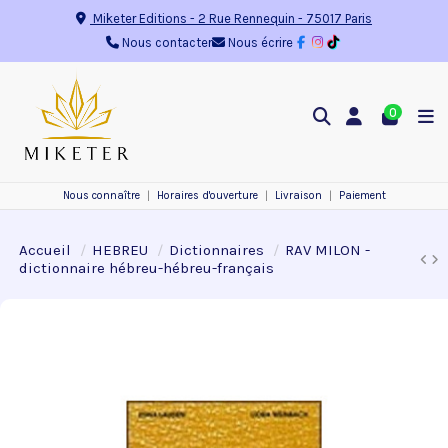
Miketer Editions
-
2 Rue Rennequin
-
75017
Paris
Nous contacter
Nous écrire
0
Nous connaître
Horaires d'ouverture
Livraison
Paiement
Accueil
HEBREU
Dictionnaires
RAV MILON -
dictionnaire hébreu-hébreu-français