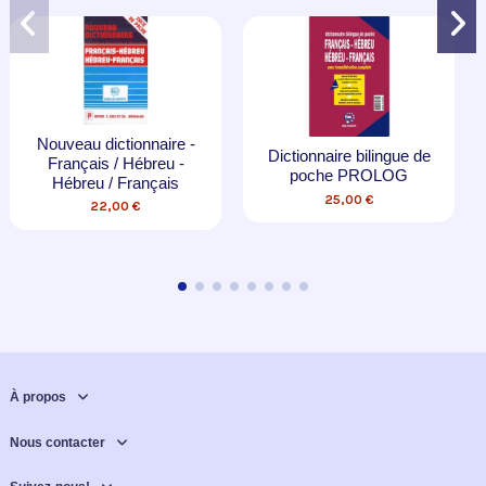
-9,00 €
ictionnaire -
Dictionnaire bilingue de
La Méthode 
s / Hébreu -
poche PROLOG
Série comp
 / Français
25,00 €
99,00 
2,00 €
À propos
Nous contacter