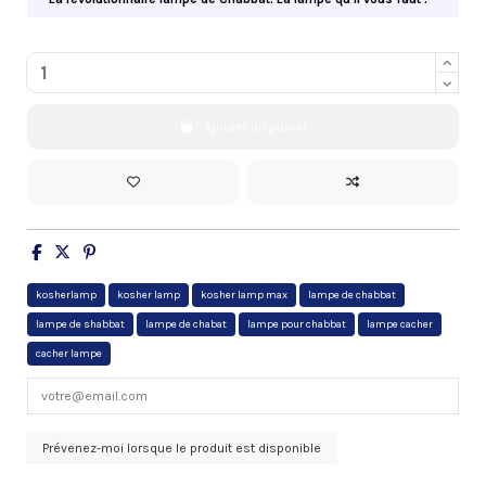
Ajouter au panier
kosherlamp
kosher lamp
kosher lamp max
lampe de chabbat
lampe de shabbat
lampe de chabat
lampe pour chabbat
lampe cacher
cacher lampe